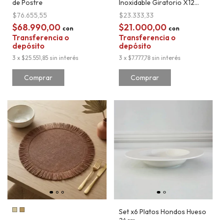
de Postre
Inoxidable Giratorio X12
Frascos
$76.655,55
$23.333,33
$68.990,00
$21.000,00
con
con
Transferencia o
Transferencia o
depósito
depósito
3
x
$25.551,85
sin interés
3
x
$7.777,78
sin interés
Set x6 Platos Hondos Hueso