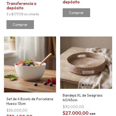
depósito
Transferencia o
depósito
3
x
$7.777,78
sin interés
Bandeja XL de Seagrass
Set de 4 Bowls de Porcelana
40/45cm
Hueso 13cm
$30.000,00
$36.000,00
$27.000,00
con