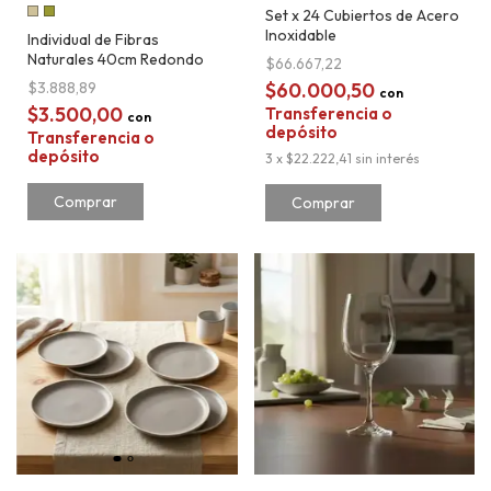
Set x 24 Cubiertos de Acero
Inoxidable
Individual de Fibras
Naturales 40cm Redondo
$66.667,22
$3.888,89
$60.000,50
con
$3.500,00
Transferencia o
con
depósito
Transferencia o
depósito
3
x
$22.222,41
sin interés
Comprar