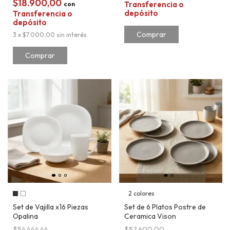
$18.900,00
Transferencia o
con
depósito
Transferencia o
depósito
3
x
$7.000,00
sin interés
2 colores
Set de Vajilla x16 Piezas
Set de 6 Platos Postre de
Opalina
Ceramica Vison
$54.444,44
$57.600,00