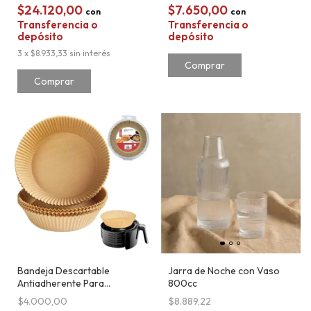
$24.120,00
$7.650,00
con
con
Transferencia o
Transferencia o
depósito
depósito
3
x
$8.933,33
sin interés
Bandeja Descartable
Jarra de Noche con Vaso
Antiadherente Para
800cc
Freidora de Aire Redonda
$4.000,00
$8.889,22
50 Unidades