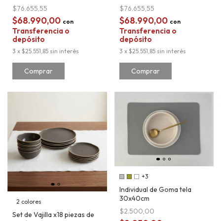
$76.655,55
$76.655,55
$68.990,00
$68.990,00
con
con
Transferencia o
Transferencia o
depósito
depósito
3
x
$25.551,85
sin interés
3
x
$25.551,85
sin interés
Comprar
Comprar
+3
Individual de Goma tela
30x40cm
2 colores
$2.500,00
Set de Vajilla x18 piezas de