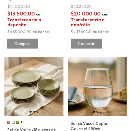
$15.000,00
$22.222,22
$13.500,00
$20.000,00
con
con
Transferencia o
Transferencia o
depósito
depósito
3
x
$5.000,00
sin interés
3
x
$7.407,41
sin interés
Comprar
+1
Set x6 Vasos Copon
Gourmet 450cc
Set de Vajilla x18 piezas de