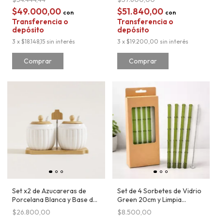
$49.000,00
$51.840,00
con
con
Transferencia o
Transferencia o
depósito
depósito
3
x
$18.148,15
sin interés
3
x
$19.200,00
sin interés
Comprar
Comprar
Set x2 de Azucareras de
Set de 4 Sorbetes de Vidrio
Porcelana Blanca y Base de
Green 20cm y Limpia
Bambu
Sorbete
$26.800,00
$8.500,00