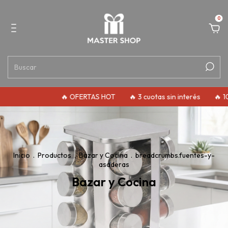
0
🔥 OFERTAS HOT
🔥 3 cuotas sin interés
🔥 10% de descuento
Inicio
.
Productos
.
Bazar y Cocina
.
breadcrumbs.fuentes-y-
asaderas
Bazar y Cocina