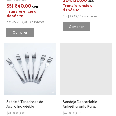
$24.120,00
con
$51.840,00
Transferencia o
con
depósito
Transferencia o
depósito
3
x
$8.933,33
sin interés
3
x
$19.200,00
sin interés
Comprar
Set de 6 Tenedores de
Bandeja Descartable
Acero Inoxidable
Antiadherente Para
Freidora de Aire Redonda
$8.000,00
$4.000,00
50 Unidades