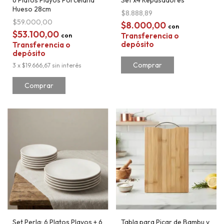
6 Platos Playos Porcelana
Set x4 Repasadores
Hueso 28cm
$8.888,89
$59.000,00
$8.000,00
con
$53.100,00
Transferencia o
con
depósito
Transferencia o
depósito
3
x
$19.666,67
sin interés
Set Perla: 6 Platos Playos + 6
Tabla para Picar de Bambu y