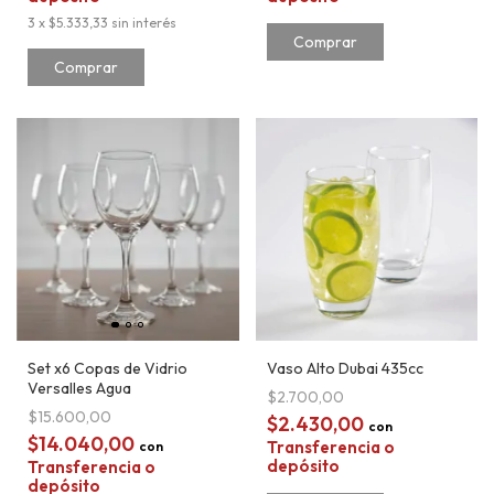
3
x
$5.333,33
sin interés
Set x6 Copas de Vidrio
Vaso Alto Dubai 435cc
Versalles Agua
$2.700,00
$15.600,00
$2.430,00
con
$14.040,00
Transferencia o
con
depósito
Transferencia o
depósito