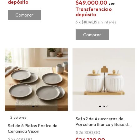
depósito
$49.000,00
con
Transferencia o
depósito
3
x
$18.148,15
sin interés
Comprar
2 colores
Set x2 de Azucareras de
Porcelana Blanca y Base de
Set de 6 Platos Postre de
Bambu
Ceramica Vison
$26.800,00
$57.600,00