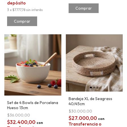
depósito
3
x
$7.777,78
sin interés
Bandeja XL de Seagrass
Set de 4 Bowls de Porcelana
40/45cm
Hueso 13cm
$30.000,00
$36.000,00
$27.000,00
con
$32.400,00
con
Transferencia o