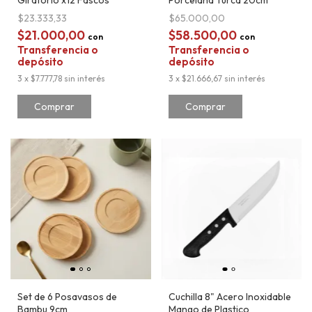
Giratorio x12 Fascos
Porcelana Turca 20cm
$23.333,33
$65.000,00
$21.000,00
$58.500,00
con
con
Transferencia o
Transferencia o
depósito
depósito
3
x
$7.777,78
sin interés
3
x
$21.666,67
sin interés
Set de 6 Posavasos de
Cuchilla 8" Acero Inoxidable
Bambu 9cm
Mango de Plastico