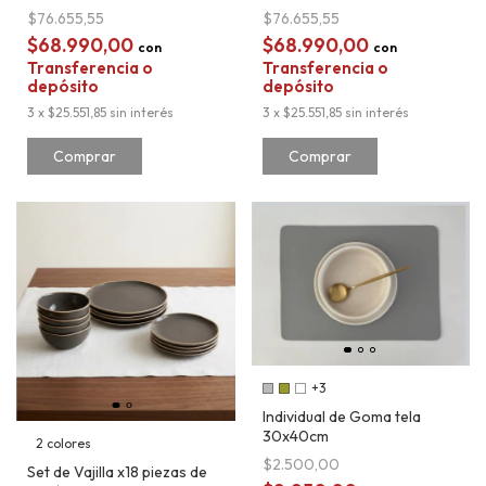
$76.655,55
$76.655,55
$68.990,00
$68.990,00
con
con
Transferencia o
Transferencia o
depósito
depósito
3
x
$25.551,85
sin interés
3
x
$25.551,85
sin interés
Comprar
Comprar
+3
Individual de Goma tela
30x40cm
2 colores
$2.500,00
Set de Vajilla x18 piezas de